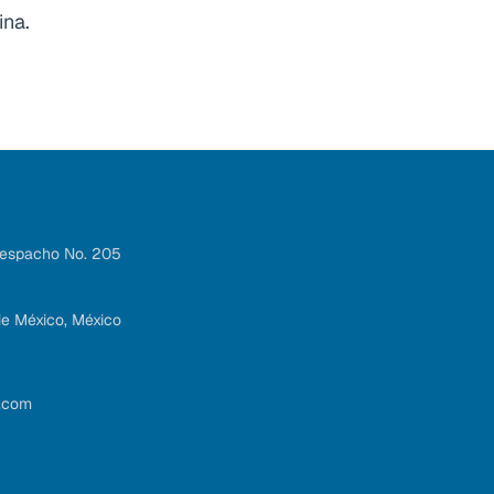
ina.
Despacho No. 205
de México, México
.com