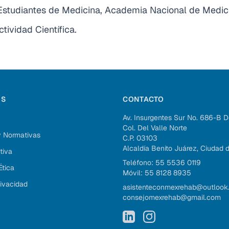
 Estudiantes de Medicina, Academia Nacional de Medic
tividad Científica.
OS
CONTACTO
Av. Insurgentes Sur No. 686-B 
Col. Del Valle Norte
 y Normativas
C.P. 03103
Alcaldía Benito Juárez, Ciudad 
tiva
Teléfono: 55 5536 0119
Ética
Móvil: 55 8128 8935
rivacidad
asistenteconmexrehab@outlook
consejomexrehab@gmail.com
LinkedIn
Instagram